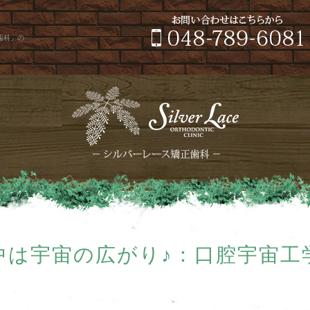
正歯科」の
中は宇宙の広がり♪：口腔宇宙工