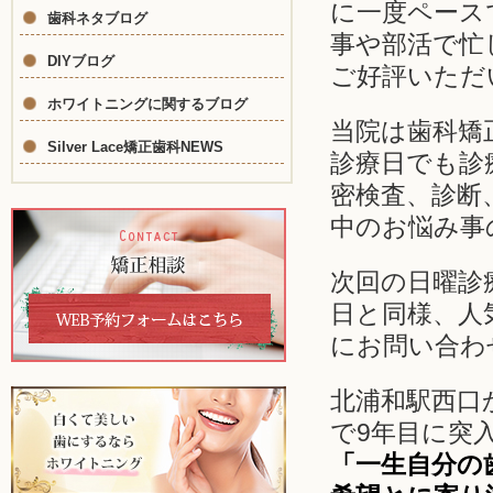
に一度ペース
歯科ネタブログ
事や部活で忙
DIYブログ
ご好評いただ
ホワイトニングに関するブログ
当院は歯科矯
Silver Lace矯正歯科NEWS
診療日でも診
密検査、診断
中のお悩み事
次回の日曜診
日と同様、人
にお問い合わ
北浦和駅西口か
で9年目に突
「一生自分の