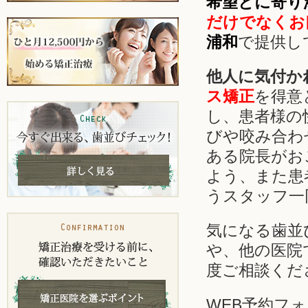
希望とに寄り
だけでなくお
浦和
で提供し
他人に気付か
ス矯正
を得意
し、患者様の
びや咬み合わ
ある院長がお
よう、また患
うスタッフ一
気になる歯並
や、他の医院
度ご相談くだ
WEB予約フ