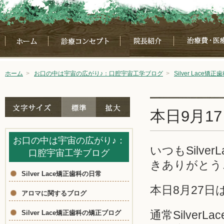
ホーム
>
お口の中は宇宙の広がり♪：口腔宇宙工学ブログ
>
Silver Lace矯正
本日9月1
お口の中は宇宙の広がり♪：
いつもSilv
口腔宇宙工学ブログ
きありがとう
Silver Lace矯正歯科の日常
本日8月27
アロマに関するブログ
通常Silve
Silver Lace矯正歯科の矯正ブログ