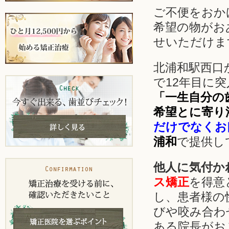
ご不便をおか
希望の物がお
せいただけま
北浦和駅西口か
で12年目に
「一生自分の
希望とに寄り
だけでなくお
浦和
で提供し
他人に気付か
ス矯正
を得意
し、患者様の
びや咬み合わ
ある院長がお