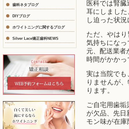
医科では腎臓
歯科ネタブログ
耳にしました
DIYブログ
し迫った状況
ホワイトニングに関するブログ
ただ、やはり
Silver Lace矯正歯科NEWS
気持ちになっ
元、配送業者
時間がかかっ
実は当院でも
りませんが、
ります。
ご自宅用歯垢
が欠品、先日
モン味が在庫