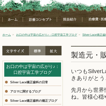
ホーム
>
お口の中は宇宙の広がり♪：口腔宇宙工学ブログ
>
Silver Lace矯
製造元・
お口の中は宇宙の広がり♪：
いつもSilv
口腔宇宙工学ブログ
きありがとう
Silver Lace矯正歯科の日常
先月から世界
アロマに関するブログ
ね。皆様心穏
Silver Lace矯正歯科の矯正ブログ